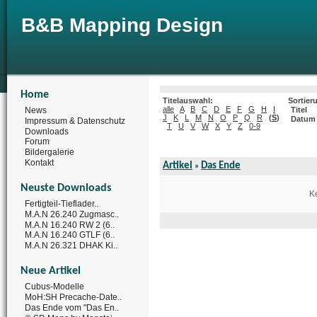
B&B Mapping Design
Home
Titelauswahl:
Sortier
alle
A
B
C
D
E
F
G
H
I
News
Titel
J
K
L
M
N
O
P
Q
R
(
S
)
Datum
Impressum & Datenschutz
T
U
V
W
X
Y
Z
0-9
Downloads
Forum
Bildergalerie
Kontakt
Artikel
Das Ende
»
Neuste Downloads
Ke
Fertigteil-Tieflader..
M.A.N 26.240 Zugmasc..
M.A.N 16.240 RW 2 (6..
M.A.N 16.240 GTLF (6..
M.A.N 26.321 DHAK Ki..
Neue Artikel
Cubus-Modelle
MoH:SH Precache-Date..
Das Ende vom "Das En..