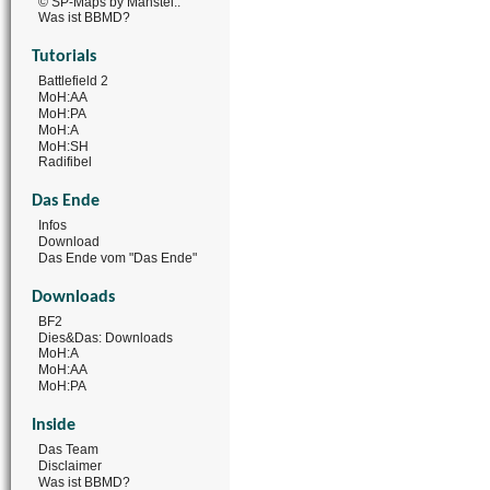
© SP-Maps by Manstei..
Was ist BBMD?
Tutorials
Battlefield 2
MoH:AA
MoH:PA
MoH:A
MoH:SH
Radifibel
Das Ende
Infos
Download
Das Ende vom "Das Ende"
Downloads
BF2
Dies&Das: Downloads
MoH:A
MoH:AA
MoH:PA
Inside
Das Team
Disclaimer
Was ist BBMD?