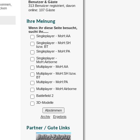
Benutzer & Gäste
rkennen,
313 Benutzer registriert, davon
icken
online: 107 Gäste
Ihre Meinung
Wenn ihr diese Seite besucht,
sucht ihr......
Singleplayer - MoH:AA
Singleplayer - MoH:SH
bzw. BT
Singleplayer - MoH:PA
Singleplayer -
MoH:Airborne
Multiplayer - MoH:AA
Multiplayer - MoH:SH bzw.
BT
Multiplayer - MoH:PA
Multiplayer - MoH:Airborne
Battlefield 2
3D-Modelle
Archiv
Ergebnis
Partner / Gute Links