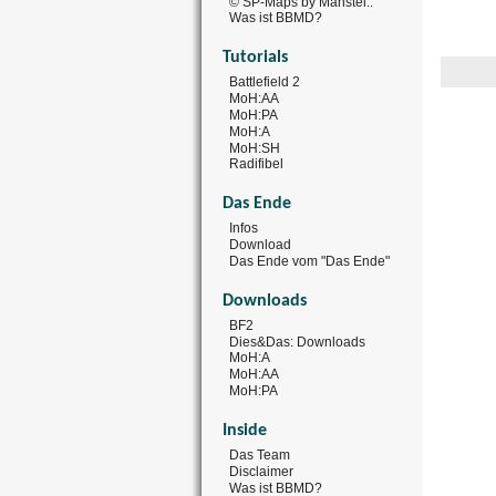
© SP-Maps by Manstei..
Was ist BBMD?
Tutorials
Battlefield 2
MoH:AA
MoH:PA
MoH:A
MoH:SH
Radifibel
Das Ende
Infos
Download
Das Ende vom "Das Ende"
Downloads
BF2
Dies&Das: Downloads
MoH:A
MoH:AA
MoH:PA
Inside
Das Team
Disclaimer
Was ist BBMD?