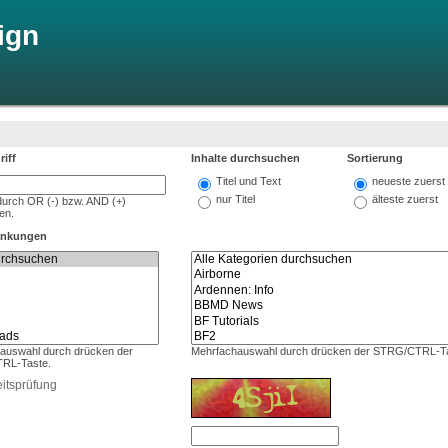
ign
iff
Inhalte durchsuchen
Sortierung
Titel und Text
neueste zuerst
nur Titel
älteste zuerst
 durch OR (-) bzw. AND (+)
en.
änkungen
auswahl durch drücken der
Mehrfachauswahl durch drücken der STRG/CTRL-Ta
RL-Taste.
itsprüfung