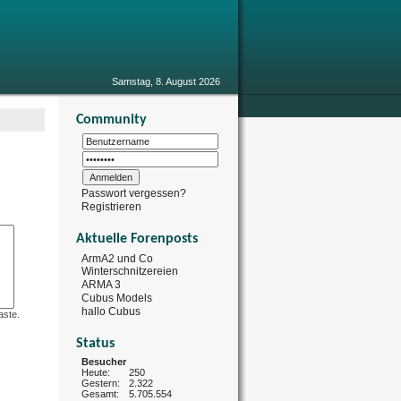
Samstag, 8. August 2026
Community
Passwort vergessen?
Registrieren
Aktuelle Forenposts
ArmA2 und Co
Winterschnitzereien
ARMA 3
Cubus Models
hallo Cubus
ste.
Status
Besucher
Heute:
250
Gestern:
2.322
Gesamt:
5.705.554