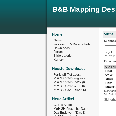
B&B Mapping Des
Home
Suche
News
Suchbegr
Impressum & Datenschutz
Downloads
Forum
Begriffe
verknüpf
Bildergalerie
Kontakt
Einschr
Neuste Downloads
Fertigteil-Tieflader..
M.A.N 26.240 Zugmasc..
M.A.N 16.240 RW 2 (6..
M.A.N 16.240 GTLF (6..
M.A.N 26.321 DHAK Ki..
Mehrfach
STRG/CT
Neue Artikel
Sicherhe
Cubus-Modelle
MoH:SH Precache-Date..
Das Ende vom "Das En..