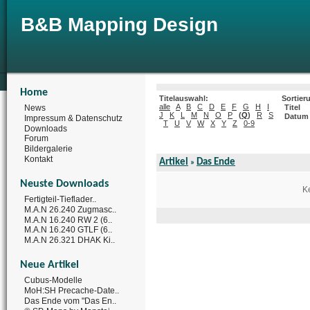
B&B Mapping Design
Home
Titelauswahl:
Sortier
alle
A
B
C
D
E
F
G
H
I
News
Titel
J
K
L
M
N
O
P
(
Q
)
R
S
Datum
Impressum & Datenschutz
T
U
V
W
X
Y
Z
0-9
Downloads
Forum
Bildergalerie
Kontakt
Artikel
Das Ende
»
Neuste Downloads
Ke
Fertigteil-Tieflader..
M.A.N 26.240 Zugmasc..
M.A.N 16.240 RW 2 (6..
M.A.N 16.240 GTLF (6..
M.A.N 26.321 DHAK Ki..
Neue Artikel
Cubus-Modelle
MoH:SH Precache-Date..
Das Ende vom "Das En..