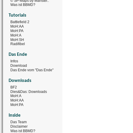
© SP-Maps by Manstei..
Was ist BBMD?
Tutorials
Battlefield 2
MoH:AA
MoH:PA
MoH:A
MoH:SH
Radifibel
Das Ende
Infos
Download
Das Ende vom "Das Ende"
Downloads
BF2
Dies&Das: Downloads
MoH:A
MoH:AA
MoH:PA
Inside
Das Team
Disclaimer
Was ist BBMD?