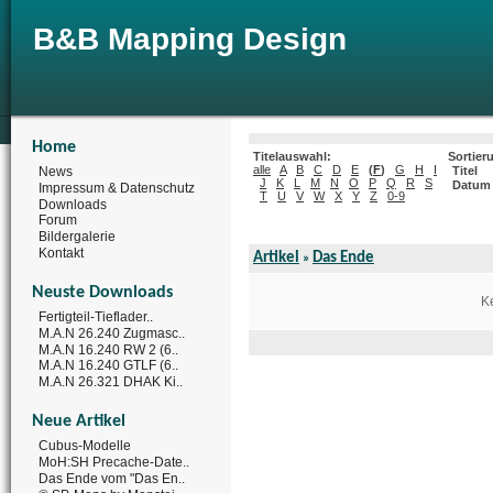
B&B Mapping Design
Home
Titelauswahl:
Sortier
alle
A
B
C
D
E
(
F
)
G
H
I
News
Titel
J
K
L
M
N
O
P
Q
R
S
Datum
Impressum & Datenschutz
T
U
V
W
X
Y
Z
0-9
Downloads
Forum
Bildergalerie
Kontakt
Artikel
Das Ende
»
Neuste Downloads
Ke
Fertigteil-Tieflader..
M.A.N 26.240 Zugmasc..
M.A.N 16.240 RW 2 (6..
M.A.N 16.240 GTLF (6..
M.A.N 26.321 DHAK Ki..
Neue Artikel
Cubus-Modelle
MoH:SH Precache-Date..
Das Ende vom "Das En..