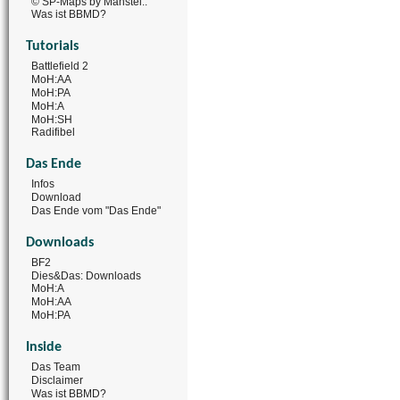
© SP-Maps by Manstei..
Was ist BBMD?
Tutorials
Battlefield 2
MoH:AA
MoH:PA
MoH:A
MoH:SH
Radifibel
Das Ende
Infos
Download
Das Ende vom "Das Ende"
Downloads
BF2
Dies&Das: Downloads
MoH:A
MoH:AA
MoH:PA
Inside
Das Team
Disclaimer
Was ist BBMD?