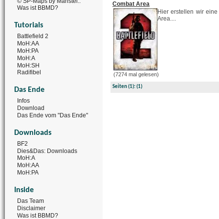
© SP-Maps by Manstei..
Combat Area
Was ist BBMD?
Hier erstellen wir ein
Area....
Tutorials
Battlefield 2
MoH:AA
MoH:PA
MoH:A
MoH:SH
Radifibel
(7274 mal gelesen)
Seiten
(1):
(1)
Das Ende
Infos
Download
Das Ende vom "Das Ende"
Downloads
BF2
Dies&Das: Downloads
MoH:A
MoH:AA
MoH:PA
Inside
Das Team
Disclaimer
Was ist BBMD?