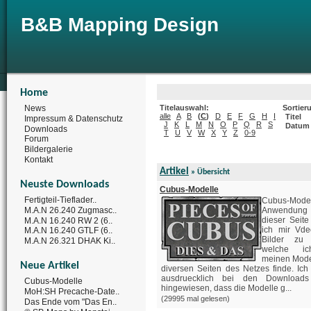
B&B Mapping Design
Home
News
Titelauswahl:
Sortier
alle
A
B
(
C
)
D
E
F
G
H
I
Titel
Impressum & Datenschutz
J
K
L
M
N
O
P
Q
R
S
Datum
Downloads
T
U
V
W
X
Y
Z
0-9
Forum
Bildergalerie
Kontakt
Artikel
»
Übersicht
Neuste Downloads
Cubus-Modelle
Fertigteil-Tieflader..
Cubus-Mod
M.A.N 26.240 Zugmasc..
Anwendung H
dieser Seite
M.A.N 16.240 RW 2 (6..
ich mir Vde
M.A.N 16.240 GTLF (6..
Bilder zu 
M.A.N 26.321 DHAK Ki..
welche i
meinen Mode
Neue Artikel
diversen Seiten des Netzes finde. Ich
ausdruecklich bei den Downloads
Cubus-Modelle
hingewiesen, dass die Modelle g...
MoH:SH Precache-Date..
(29995 mal gelesen)
Das Ende vom "Das En..